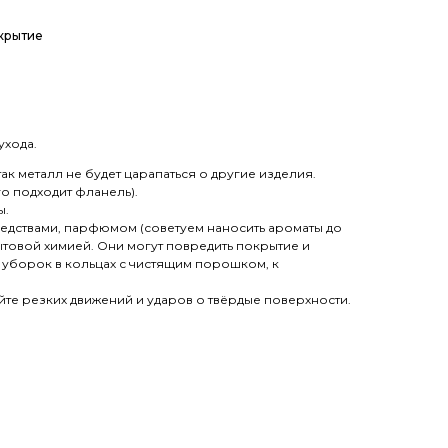
окрытие
ухода.
к металл не будет царапаться о другие изделия.
го подходит фланель).
ы.
редствами, парфюмом (советуем наносить ароматы до
товой химией. Они могут повредить покрытие и
х уборок в кольцах с чистящим порошком, к
йте резких движений и ударов о твёрдые поверхности.