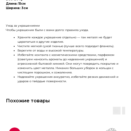
Длина: 15см
Ширина: 3см
Уход за украшениями
Чтобы украшения были с вами долго: правила ухода.
Храните каждое украшение отдельно — так металл не будет
царапаться о другие изделия.
Чистите мягкой сухой тканью (лучше всего подходит фланель).
Берегите от воды и высокой температуры.
Избегайте контакта с косметическими средствами, парфюмом
(советуем наносить ароматы до надевания украшений) и
агрессивной бытовой химией. Они могут повредить покрытие и
изменить цвет металла. Никаких больших уборок в кольцах с
чистящим порошком, к сожалению.
Надевайте украшения аккуратно, избегайте резких движений и
ударов о твёрдые поверхности.
Похожие товары