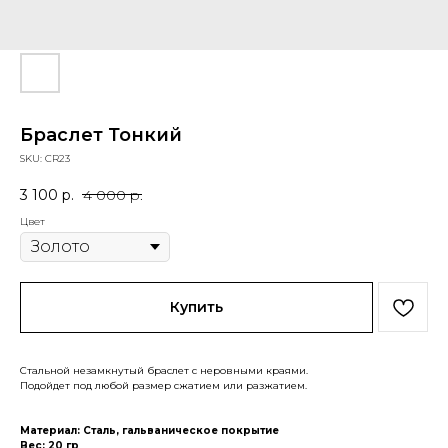
Браслет Тонкий
SKU:
CR23
3 100
р.
4 000
р.
Цвет
Купить
Стальной незамкнутый браслет с неровными краями.
Подойдет под любой размер сжатием или разжатием.
Материал: Сталь, гальваническое покрытие
Вес: 20 гр