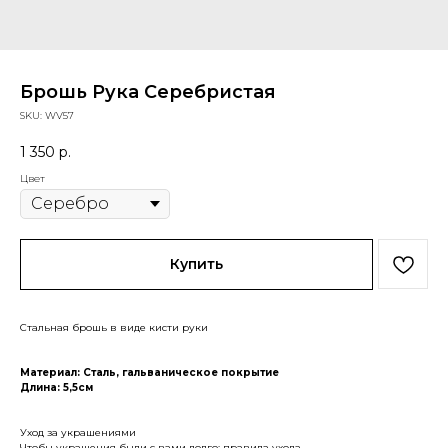
Брошь Рука Серебристая
SKU:
WV57
1 350
р.
Цвет
Купить
Стальная брошь в виде кисти руки
Материал: Сталь, гальваническое покрытие
Длина: 5,5см
Уход за украшениями
Чтобы украшения были с вами долго: правила ухода.