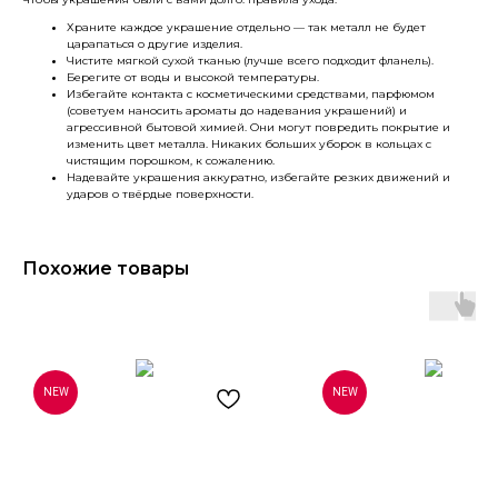
Храните каждое украшение отдельно — так металл не будет
царапаться о другие изделия.
Чистите мягкой сухой тканью (лучше всего подходит фланель).
Берегите от воды и высокой температуры.
Избегайте контакта с косметическими средствами, парфюмом
(советуем наносить ароматы до надевания украшений) и
агрессивной бытовой химией. Они могут повредить покрытие и
изменить цвет металла. Никаких больших уборок в кольцах с
чистящим порошком, к сожалению.
Надевайте украшения аккуратно, избегайте резких движений и
ударов о твёрдые поверхности.
Похожие товары
NEW
NEW