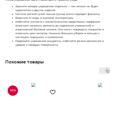
Храните каждое украшение отдельно — так металл не будет
царапаться о другие изделия.
Чистите мягкой сухой тканью (лучше всего подходит фланель).
Берегите от воды и высокой температуры.
Избегайте контакта с косметическими средствами, парфюмом
(советуем наносить ароматы до надевания украшений) и
агрессивной бытовой химией. Они могут повредить покрытие и
изменить цвет металла. Никаких больших уборок в кольцах с
чистящим порошком, к сожалению.
Надевайте украшения аккуратно, избегайте резких движений и
ударов о твёрдые поверхности.
Похожие товары
NEW