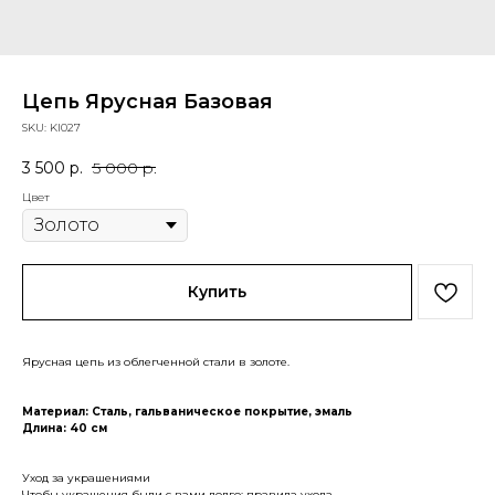
Цепь Ярусная Базовая
SKU:
KI027
3 500
р.
5 000
р.
Цвет
Купить
Ярусная цепь из облегченной стали в золоте.
Материал: Сталь, гальваническое покрытие, эмаль
Длина: 40 см
Уход за украшениями
Чтобы украшения были с вами долго: правила ухода.