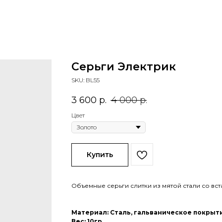
Серьги Электрик
SKU:
BL55
3 600
р.
4 000
р.
Цвет
Купить
Объемные серьги слитки из мятой стали со вст
Материал: Сталь, гальваническое покрыти
Вес: 10гр