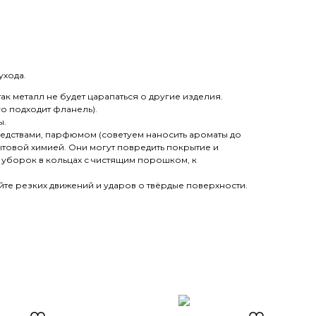
ухода.
к металл не будет царапаться о другие изделия.
го подходит фланель).
ы.
редствами, парфюмом (советуем наносить ароматы до
товой химией. Они могут повредить покрытие и
х уборок в кольцах с чистящим порошком, к
йте резких движений и ударов о твёрдые поверхности.