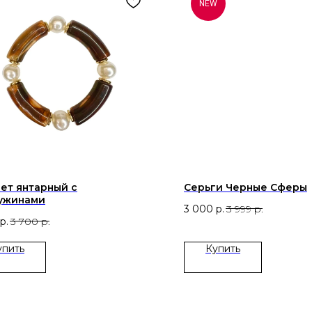
NEW
ет янтарный с
Серьги Черные Сферы
ужинами
3 000
р.
3 999
р.
р.
3 700
р.
упить
ㅤКупить