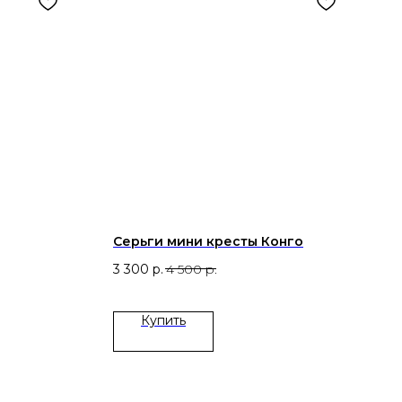
Серьги мини кресты Конго
3 300
р.
4 500
р.
ㅤКупить