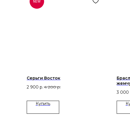
NEW
Серьги Восток
Брасл
жемч
2 900
р.
4 200
р.
3 000
ㅤКупить
ㅤК