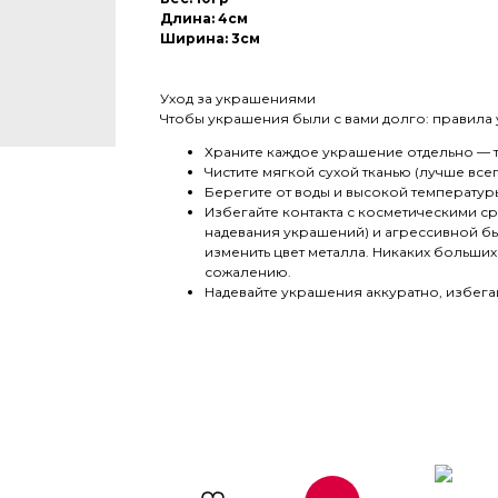
Длина: 4см
Ширина: 3см
Уход за украшениями
Чтобы украшения были с вами долго: правила 
Храните каждое украшение отдельно — та
Чистите мягкой сухой тканью (лучше все
Берегите от воды и высокой температур
Избегайте контакта с косметическими с
надевания украшений) и агрессивной бы
изменить цвет металла. Никаких больши
сожалению.
Надевайте украшения аккуратно, избега