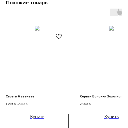
Похожие товары
Серьги 6 звеньев
Серьги Бочонки Золотистые
2 900
р.
1 799
р.
3 980
р.
ㅤКупить
ㅤКупить