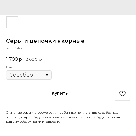
Серьги цепочки якорные
SKU:
C6122
1 700
р.
2 600
р.
Цвет
Купить
Стильные серьги в форме семи необычных по плетению серебряных
звеньев, котрые будут легко покачиваться при носке и будут добавлят
вашему образу нотки игривости.