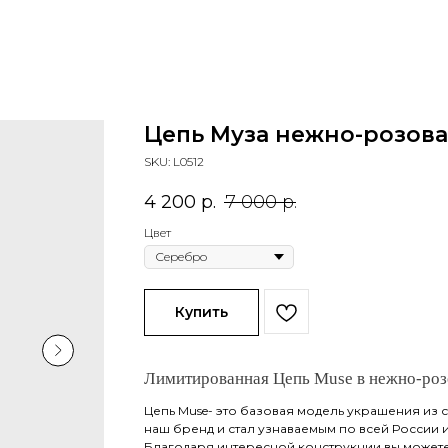
Цепь Муза нежно-розов
SKU:
L0512
4 200
р.
7 000
р.
Цвет
Купить
Лимитированная Цепь Muse в нежно-роз
Цепь Muse- это базовая модель украшения из с
наш бренд и стал узнаваемым по всей России и
Благодаря интересной конструкции вы можете 