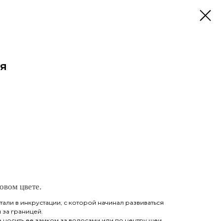
ая
овом цвете.
тали в инкрустации, с которой начинал развиваться
 за границей.
носить ее замком за волосами или по центру шеи,