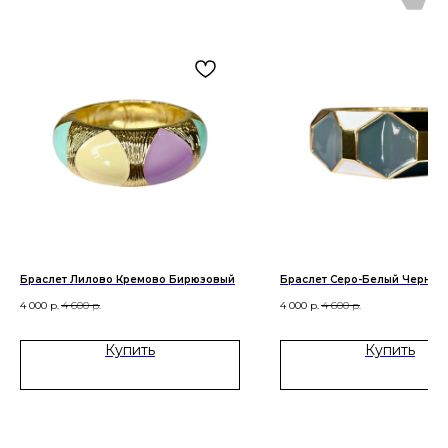
Браслет Лилово Кремово Бирюзовый
Браслет Серо-Белый Черный
4 000
р.
4 600
р.
4 000
р.
4 600
р.
ㅤКупить
ㅤКупить